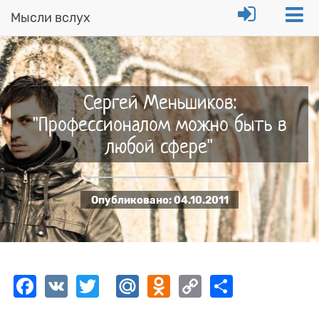
Мысли вслух
Перейти
к
основному
содержанию
Сергей Меньшиков:
"Профессионалом можно быть в
любой сфере"
Опубликовано:
04.10.2011
Facebook
VK
Twitter
Mail.Ru
Odnoklassniki
Copy
Share
Link