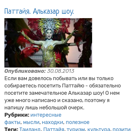
Паттайя. Альказар шоу.
Опубликовано:
30.08.2013
Если вам довелось побывать или вы только
собираетесь посетить Паттайю - обязательно
посетите замечательное Альказар шоу! О нем
уже много написано и сказано, поэтому я
напишу лишь небольшой очерк.
Рубрики:
интересные
факты
мысли
находки
полезное
Теги:
Таиланд
Паттайя
туризм
культура
позити