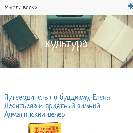
Мысли вслух
Перейти
к
основному
содержанию
культура
Путеводитель по буддизму, Елена
Леонтьева и приятный зимний
Алматинский вечер