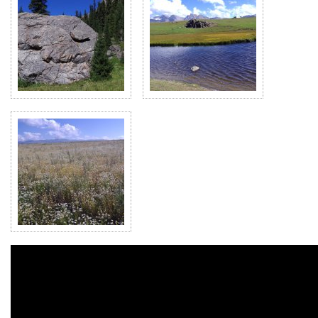
Бурхан
Булак,
водопад
и