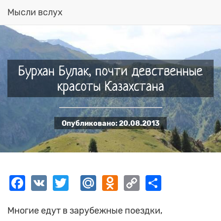
Мысли вслух
Перейти
к
основному
содержанию
Бурхан Булак, почти девственные
красоты Казахстана
Опубликовано:
20.08.2013
Facebook
VK
Twitter
Mail.Ru
Odnoklassniki
Copy
Share
Link
Многие едут в зарубежные поездки,