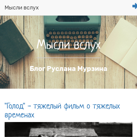
Мысли вслух
Перейти
к
основному
содержанию
Мысли вслух
Блог Руслана Мурзина
"Голод" - тяжелый фильм о тяжелых
временах