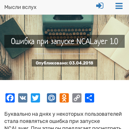
Мысли вслух
Перейти
к
основному
содержанию
Ошибка при запуске NCALayer 1.0
Опубликовано:
03.04.2018
Facebook
VK
Twitter
Mail.Ru
Odnoklassniki
Copy
Share
Link
Буквально на днях у некоторых пользователей
стала появляться ошибка при запуске
NCALayer. При этом он предлагает посмотреть