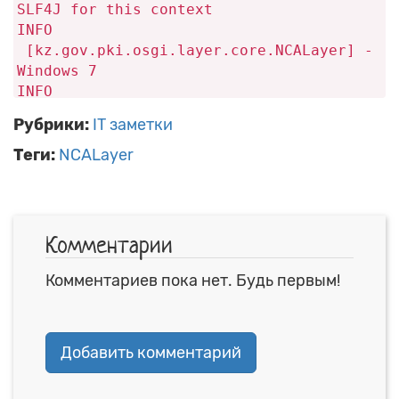
SLF4J for this context
INFO
[kz.gov.pki.osgi.layer.core.NCALayer] -
Windows 7
INFO
[kz.gov.pki.osgi.layer.core.NCALayer] -
Рубрики:
IT заметки
C:\Users\YourUserName\AppData\Roaming\NCAL
INFO
Теги:
NCALayer
[kz.gov.pki.osgi.layer.core.NCALayer] -
C:\Users\YourUserName\AppData\Roaming\NCAL
INFO
[kz.gov.pki.osgi.layer.core.VerifierKt]
Комментарии
- Certificate:
[94950444682451613839118848656379848156141
Комментариев пока нет. Будь первым!
[EMAILADDRESS=A_KHAIRULIN@STS.KZ,
GIVENNAME=МИНВАЛИЕВИЧ,
OU=BIN080540010396, O="РЕСПУБЛИКАНСКОЕ
Добавить комментарий
ГОСУДАРСТВЕННОЕ ПРЕДПРИЯТИЕ НА ПРАВЕ
ХОЗЯЙСТВЕННОГО ВЕДЕНИЯ \"ГОСУДАРСТВЕННАЯ
ТЕХНИЧЕСКАЯ СЛУЖБА\" МИНИСТЕРСТВА