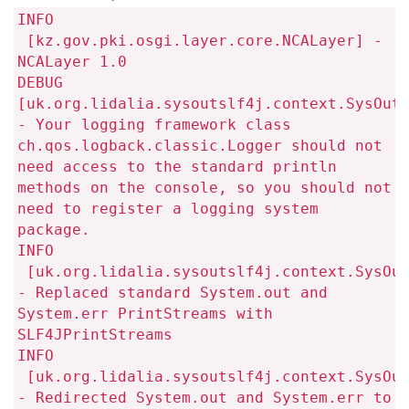
INFO
[kz.gov.pki.osgi.layer.core.NCALayer] -
NCALayer 1.0
DEBUG
[uk.org.lidalia.sysoutslf4j.context.SysOut
- Your logging framework class
ch.qos.logback.classic.Logger should not
need access to the standard println
methods on the console, so you should not
need to register a logging system
package.
INFO
[uk.org.lidalia.sysoutslf4j.context.SysOut
- Replaced standard System.out and
System.err PrintStreams with
SLF4JPrintStreams
INFO
[uk.org.lidalia.sysoutslf4j.context.SysOut
- Redirected System.out and System.err to