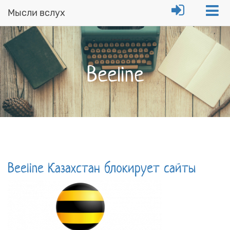
Мысли вслух
Перейти
к
основному
содержанию
Beeline
Beeline Казахстан блокирует сайты